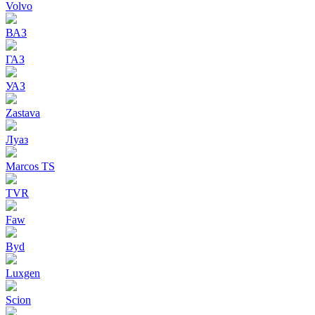
Volvo
ВАЗ
ГАЗ
УАЗ
Zastava
Луаз
Marcos TS
TVR
Faw
Byd
Luxgen
Scion