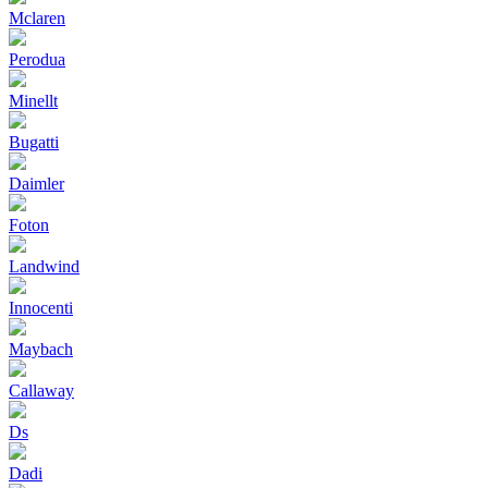
Mclaren
Perodua
Minellt
Bugatti
Daimler
Foton
Landwind
Innocenti
Maybach
Callaway
Ds
Dadi