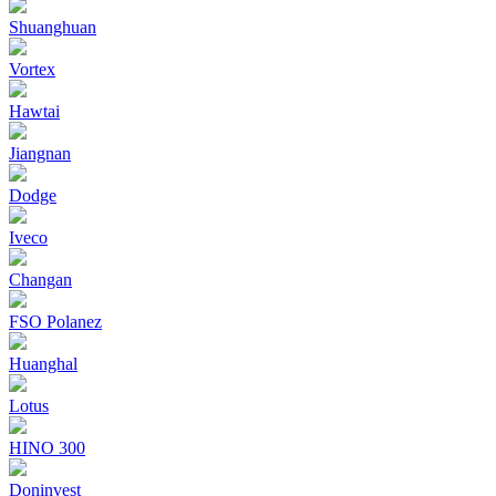
Shuanghuan
Vortex
Hawtai
Jiangnan
Dodge
Iveco
Changan
FSO Polanez
Huanghal
Lotus
HINO 300
Doninvest