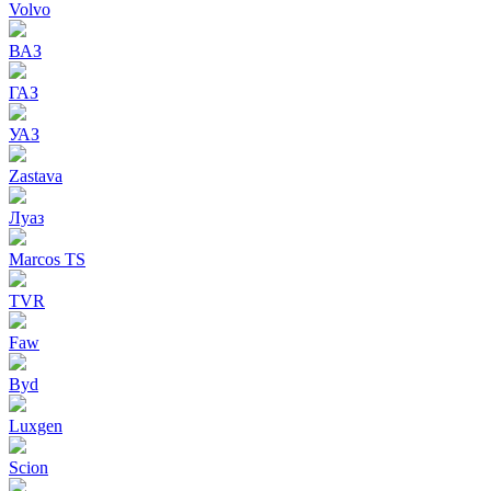
Volvo
ВАЗ
ГАЗ
УАЗ
Zastava
Луаз
Marcos TS
TVR
Faw
Byd
Luxgen
Scion