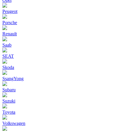
Opel
Peugeot
Porsche
Renault
Saab
SEAT
Skoda
SsangYong
Subaru
Suzuki
Toyota
Volkswagen