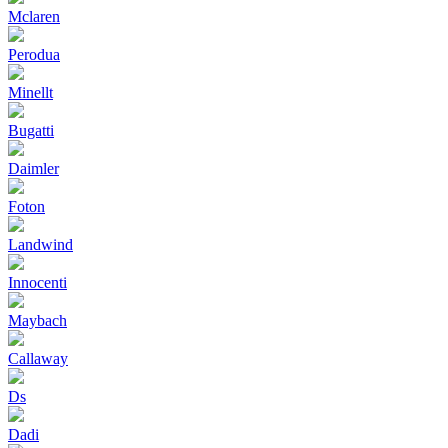
Mclaren
Perodua
Minellt
Bugatti
Daimler
Foton
Landwind
Innocenti
Maybach
Callaway
Ds
Dadi