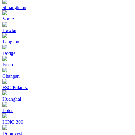
Shuanghuan
Vortex
Hawtai
Jiangnan
Dodge
Iveco
Changan
FSO Polanez
Huanghal
Lotus
HINO 300
Doninvest