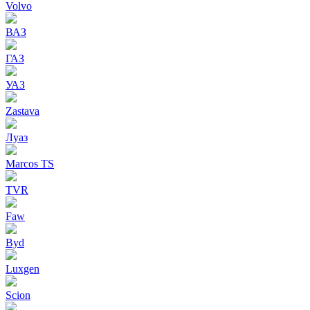
Volvo
ВАЗ
ГАЗ
УАЗ
Zastava
Луаз
Marcos TS
TVR
Faw
Byd
Luxgen
Scion