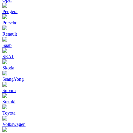
Opel
Peugeot
Porsche
Renault
Saab
SEAT
Skoda
SsangYong
Subaru
Suzuki
Toyota
Volkswagen