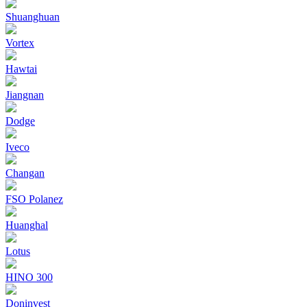
Shuanghuan
Vortex
Hawtai
Jiangnan
Dodge
Iveco
Changan
FSO Polanez
Huanghal
Lotus
HINO 300
Doninvest