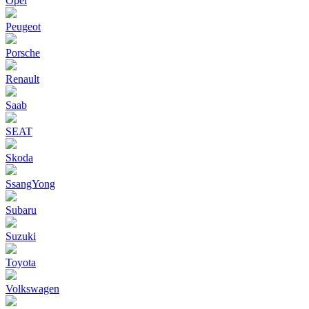
Opel
Peugeot
Porsche
Renault
Saab
SEAT
Skoda
SsangYong
Subaru
Suzuki
Toyota
Volkswagen