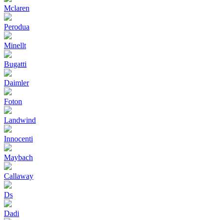
Mclaren
Perodua
Minellt
Bugatti
Daimler
Foton
Landwind
Innocenti
Maybach
Callaway
Ds
Dadi