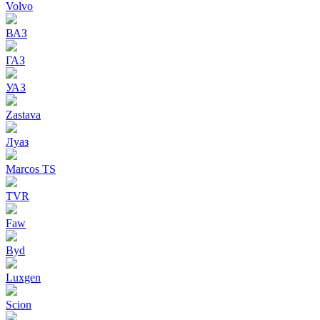
Volvo
ВАЗ
ГАЗ
УАЗ
Zastava
Луаз
Marcos TS
TVR
Faw
Byd
Luxgen
Scion