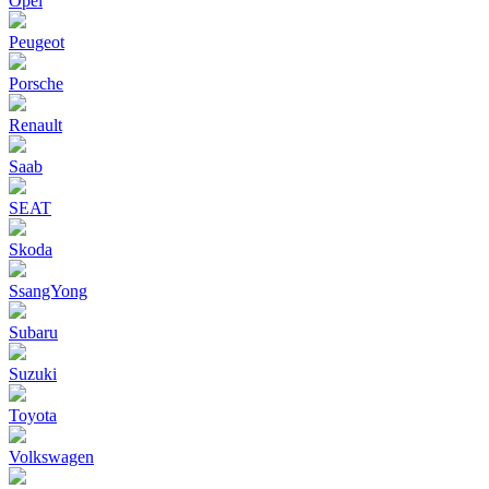
Opel
Peugeot
Porsche
Renault
Saab
SEAT
Skoda
SsangYong
Subaru
Suzuki
Toyota
Volkswagen