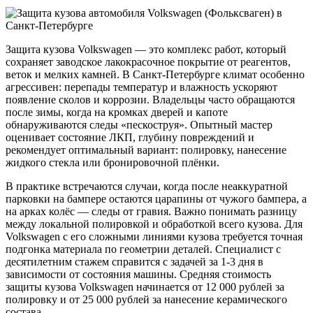
Защита кузова Volkswagen — это комплекс работ, который
сохраняет заводское лакокрасочное покрытие от реагентов,
веток и мелких камней. В Санкт-Петербурге климат особенно
агрессивен: перепады температур и влажность ускоряют
появление сколов и коррозии. Владельцы часто обращаются
после зимы, когда на кромках дверей и капоте
обнаруживаются следы «пескоструя». Опытный мастер
оценивает состояние ЛКП, глубину повреждений и
рекомендует оптимальный вариант: полировку, нанесение
жидкого стекла или бронировочной плёнки.
В практике встречаются случаи, когда после неаккуратной
парковки на бампере остаются царапины от чужого бампера, а
на арках колёс — следы от гравия. Важно понимать разницу
между локальной полировкой и обработкой всего кузова. Для
Volkswagen с его сложными линиями кузова требуется точная
подгонка материала по геометрии деталей. Специалист с
десятилетним стажем справится с задачей за 1-3 дня в
зависимости от состояния машины. Средняя стоимость
защиты кузова Volkswagen начинается от 12 000 рублей за
полировку и от 25 000 рублей за нанесение керамического
состава.