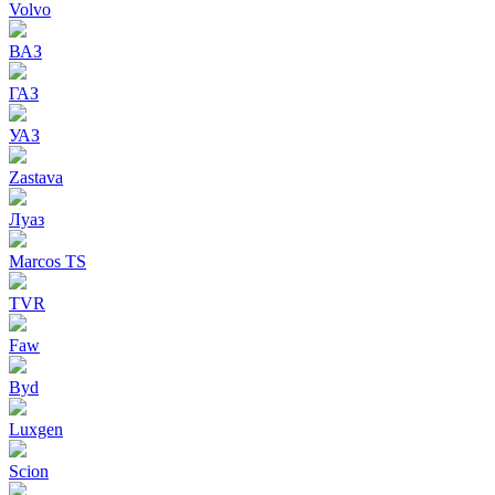
Volvo
ВАЗ
ГАЗ
УАЗ
Zastava
Луаз
Marcos TS
TVR
Faw
Byd
Luxgen
Scion