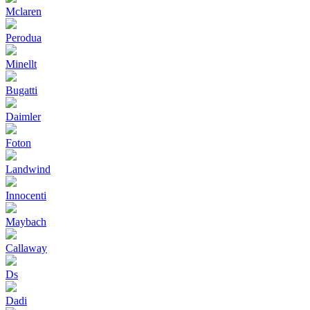
Mclaren
Perodua
Minellt
Bugatti
Daimler
Foton
Landwind
Innocenti
Maybach
Callaway
Ds
Dadi