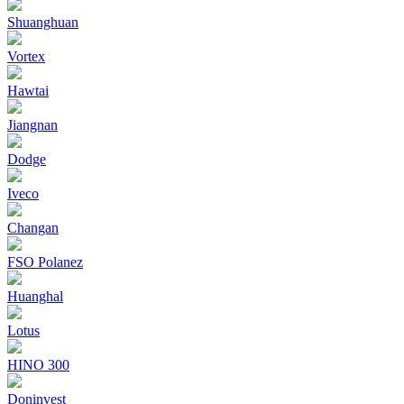
Shuanghuan
Vortex
Hawtai
Jiangnan
Dodge
Iveco
Changan
FSO Polanez
Huanghal
Lotus
HINO 300
Doninvest