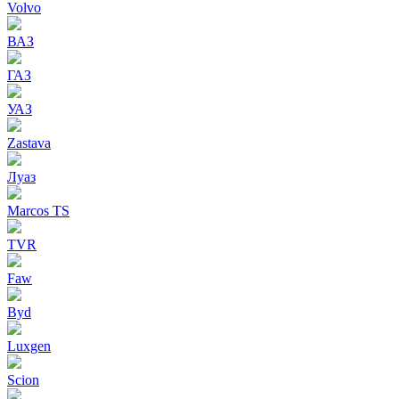
Volvo
ВАЗ
ГАЗ
УАЗ
Zastava
Луаз
Marcos TS
TVR
Faw
Byd
Luxgen
Scion