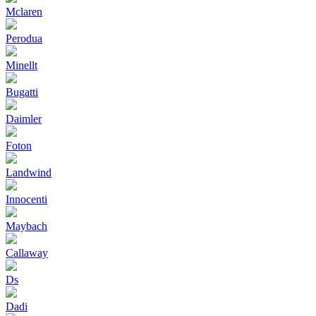
Mclaren
Perodua
Minellt
Bugatti
Daimler
Foton
Landwind
Innocenti
Maybach
Callaway
Ds
Dadi