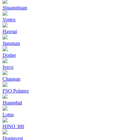
Shuanghuan
Vortex
Hawtai
Jiangnan
Dodge
Iveco
Changan
FSO Polanez
Huanghal
Lotus
HINO 300
Doninvest