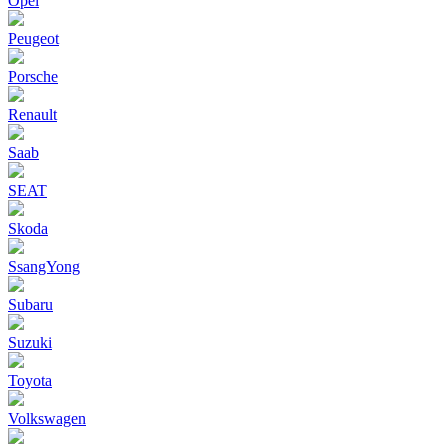
Opel
Peugeot
Porsche
Renault
Saab
SEAT
Skoda
SsangYong
Subaru
Suzuki
Toyota
Volkswagen