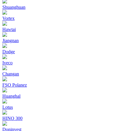
Shuanghuan
Vortex
Hawtai
Jiangnan
Dodge
Iveco
Changan
FSO Polanez
Huanghal
Lotus
HINO 300
Doninvest