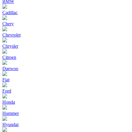
BMW
Cadillac
Chery
Chevrolet
Chrysler
Citroen
Daewoo
Fiat
Ford
Honda
Hummer
Hyundai