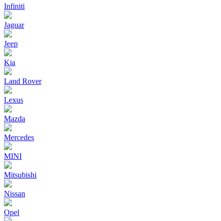
Infiniti
Jaguar
Jeep
Kia
Land Rover
Lexus
Mazda
Mercedes
MINI
Mitsubishi
Nissan
Opel