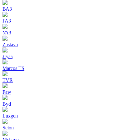
ВАЗ
ГАЗ
УАЗ
Zastava
Луаз
Marcos TS
TVR
Faw
Byd
Luxgen
Scion
Mclaren