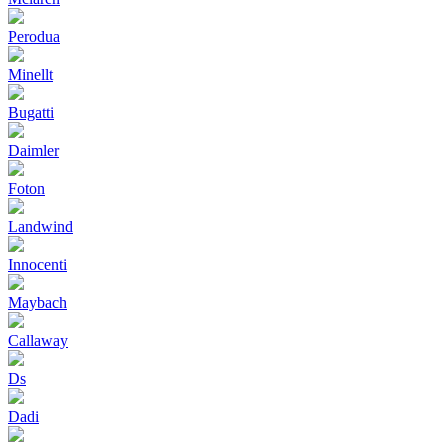
Perodua
Minellt
Bugatti
Daimler
Foton
Landwind
Innocenti
Maybach
Callaway
Ds
Dadi