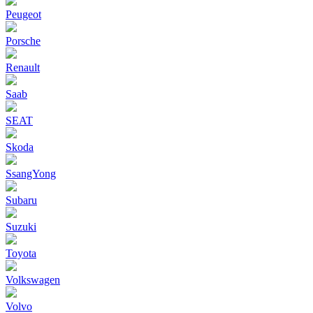
Peugeot
Porsche
Renault
Saab
SEAT
Skoda
SsangYong
Subaru
Suzuki
Toyota
Volkswagen
Volvo