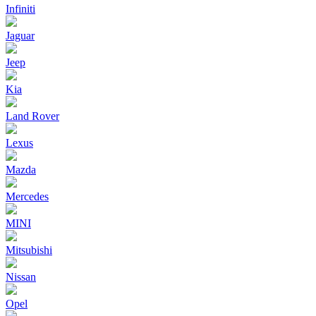
Infiniti
Jaguar
Jeep
Kia
Land Rover
Lexus
Mazda
Mercedes
MINI
Mitsubishi
Nissan
Opel