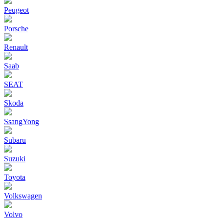
Peugeot
Porsche
Renault
Saab
SEAT
Skoda
SsangYong
Subaru
Suzuki
Toyota
Volkswagen
Volvo