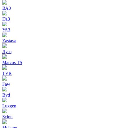
ВАЗ
ГАЗ
УАЗ
Zastava
Луаз
Marcos TS
TVR
Faw
Byd
Luxgen
Scion
Mclaren