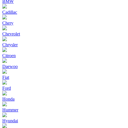
BMW
Cadillac
Chery
Chevrolet
Chrysler
Citroen
Daewoo
Fiat
Ford
Honda
Hummer
Hyundai