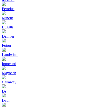
Perodua
Minellt
Bugatti
Daimler
Foton
Landwind
Innocenti
Maybach
Callaway
Ds
Dadi