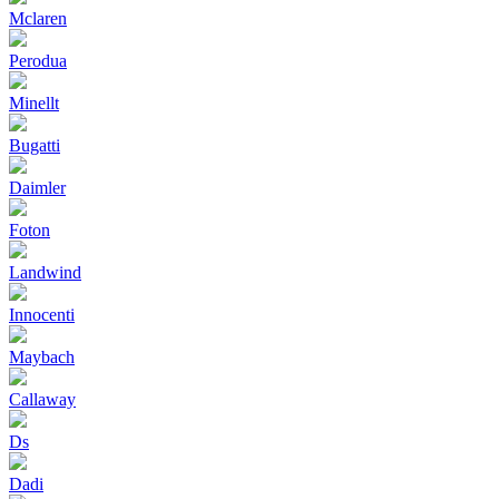
Mclaren
Perodua
Minellt
Bugatti
Daimler
Foton
Landwind
Innocenti
Maybach
Callaway
Ds
Dadi