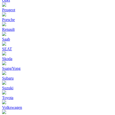
Opel
Peugeot
Porsche
Renault
Saab
SEAT
Skoda
SsangYong
Subaru
Suzuki
Toyota
Volkswagen