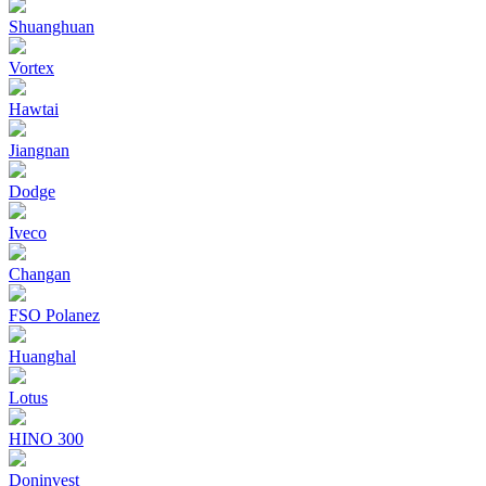
Shuanghuan
Vortex
Hawtai
Jiangnan
Dodge
Iveco
Changan
FSO Polanez
Huanghal
Lotus
HINO 300
Doninvest