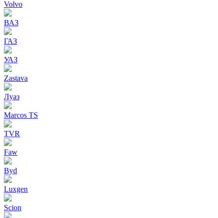
Volvo
ВАЗ
ГАЗ
УАЗ
Zastava
Луаз
Marcos TS
TVR
Faw
Byd
Luxgen
Scion