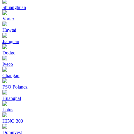
Shuanghuan
Vortex
Hawtai
Jiangnan
Dodge
Iveco
Changan
FSO Polanez
Huanghal
Lotus
HINO 300
Doninvest