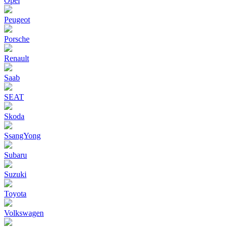
Opel
Peugeot
Porsche
Renault
Saab
SEAT
Skoda
SsangYong
Subaru
Suzuki
Toyota
Volkswagen