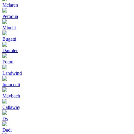
Mclaren
Perodua
Minellt
Bugatti
Daimler
Foton
Landwind
Innocenti
Maybach
Callaway
Ds
Dadi