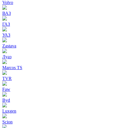
Volvo
ВАЗ
ГАЗ
УАЗ
Zastava
Луаз
Marcos TS
TVR
Faw
Byd
Luxgen
Scion