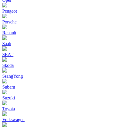
Opel
Peugeot
Porsche
Renault
Saab
SEAT
Skoda
SsangYong
Subaru
Suzuki
Toyota
Volkswagen