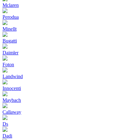
Mclaren
Perodua
Minellt
Bugatti
Daimler
Foton
Landwind
Innocenti
Maybach
Callaway
Ds
Dadi