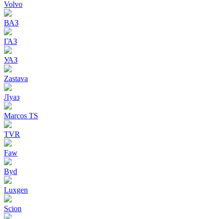
Volvo
ВАЗ
ГАЗ
УАЗ
Zastava
Луаз
Marcos TS
TVR
Faw
Byd
Luxgen
Scion