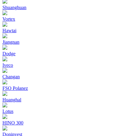
Shuanghuan
Vortex
Hawtai
Jiangnan
Dodge
Iveco
Changan
FSO Polanez
Huanghal
Lotus
HINO 300
Doninvest