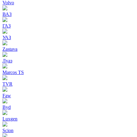
Volvo
ВАЗ
ГАЗ
УАЗ
Zastava
Луаз
Marcos TS
TVR
Faw
Byd
Luxgen
Scion