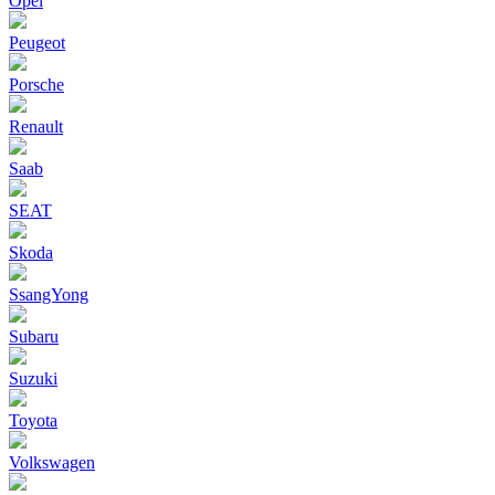
Opel
Peugeot
Porsche
Renault
Saab
SEAT
Skoda
SsangYong
Subaru
Suzuki
Toyota
Volkswagen