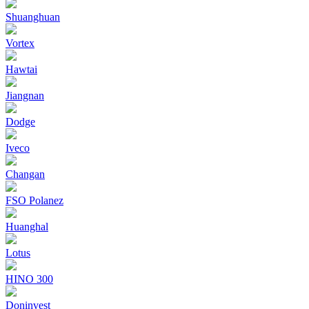
Shuanghuan
Vortex
Hawtai
Jiangnan
Dodge
Iveco
Changan
FSO Polanez
Huanghal
Lotus
HINO 300
Doninvest