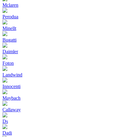
Mclaren
Perodua
Minellt
Bugatti
Daimler
Foton
Landwind
Innocenti
Maybach
Callaway
Ds
Dadi