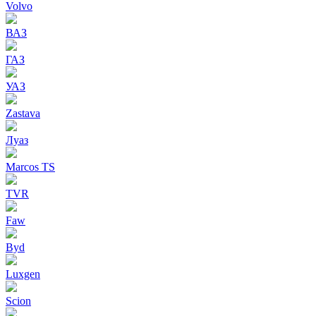
Volvo
ВАЗ
ГАЗ
УАЗ
Zastava
Луаз
Marcos TS
TVR
Faw
Byd
Luxgen
Scion