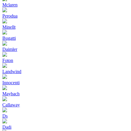
Mclaren
Perodua
Minellt
Bugatti
Daimler
Foton
Landwind
Innocenti
Maybach
Callaway
Ds
Dadi