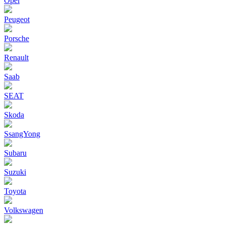
Opel
Peugeot
Porsche
Renault
Saab
SEAT
Skoda
SsangYong
Subaru
Suzuki
Toyota
Volkswagen