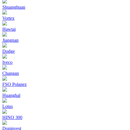
Shuanghuan
Vortex
Hawtai
Jiangnan
Dodge
Iveco
Changan
FSO Polanez
Huanghal
Lotus
HINO 300
Doninvest