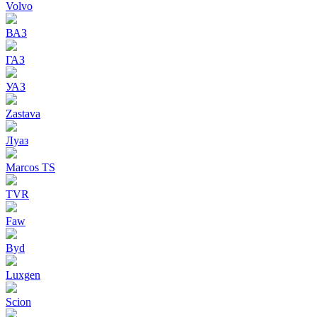
Volvo
ВАЗ
ГАЗ
УАЗ
Zastava
Луаз
Marcos TS
TVR
Faw
Byd
Luxgen
Scion