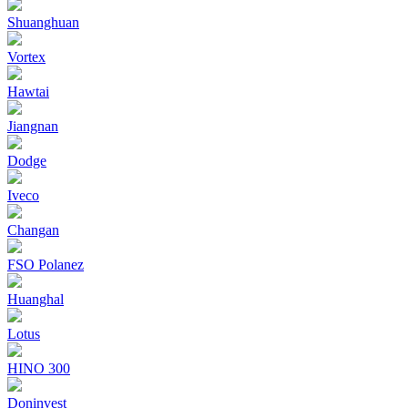
Shuanghuan
Vortex
Hawtai
Jiangnan
Dodge
Iveco
Changan
FSO Polanez
Huanghal
Lotus
HINO 300
Doninvest