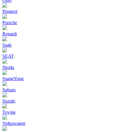
Opel
Peugeot
Porsche
Renault
Saab
SEAT
Skoda
SsangYong
Subaru
Suzuki
Toyota
Volkswagen