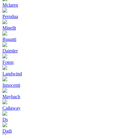
Mclaren
Perodua
Minellt
Bugatti
Daimler
Foton
Landwind
Innocenti
Maybach
Callaway
Ds
Dadi