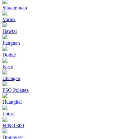
Shuanghuan
Vortex
Hawtai
Jiangnan
Dodge
Iveco
Changan
FSO Polanez
Huanghal
Lotus
HINO 300
Doninvest