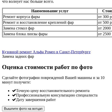
что волнует нас больше всего.
Наименование услуг
Стои
Ремонт корпуса фары
от 300 р
Ремонт и восстановление креплений фар
от 500 р
Замена стекол фар
от 2000 
Замена блока линзы фары
от 2500 
Кузовной ремонт Альфа Ромео в Санкт-Петербурге
Замена задних фар
Оценка стоимости работ по фото
Сделайте фотографии повреждений Вашей машины и за
10
минут
получите:
Точную цену восстановительного ремонта
Профессиональную консультацию специалиста
Дату завершения работ
Вышлите фото на вотцап