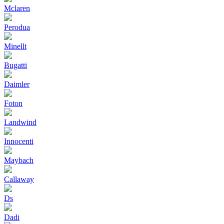
Mclaren
Perodua
Minellt
Bugatti
Daimler
Foton
Landwind
Innocenti
Maybach
Callaway
Ds
Dadi