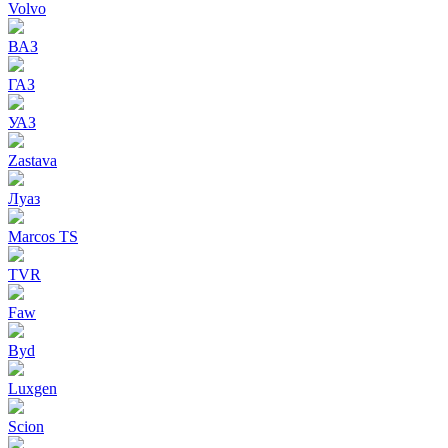
Volvo
ВАЗ
ГАЗ
УАЗ
Zastava
Луаз
Marcos TS
TVR
Faw
Byd
Luxgen
Scion