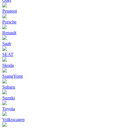
Opel
Peugeot
Porsche
Renault
Saab
SEAT
Skoda
SsangYong
Subaru
Suzuki
Toyota
Volkswagen