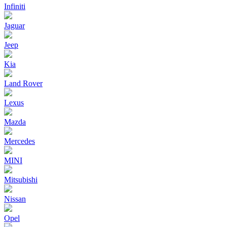
Infiniti
Jaguar
Jeep
Kia
Land Rover
Lexus
Mazda
Mercedes
MINI
Mitsubishi
Nissan
Opel