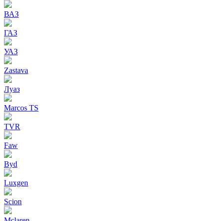
ВАЗ
ГАЗ
УАЗ
Zastava
Луаз
Marcos TS
TVR
Faw
Byd
Luxgen
Scion
Mclaren