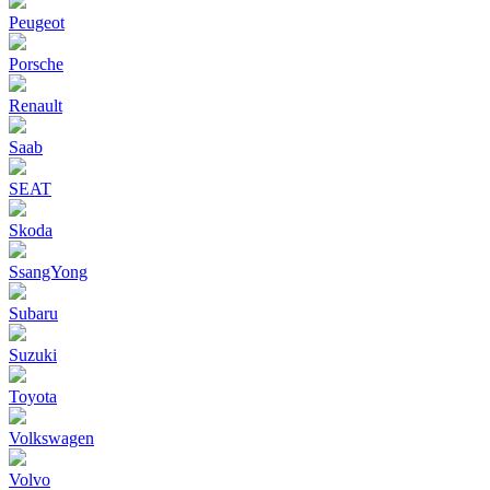
Peugeot
Porsche
Renault
Saab
SEAT
Skoda
SsangYong
Subaru
Suzuki
Toyota
Volkswagen
Volvo