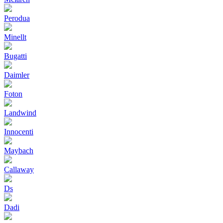
Perodua
Minellt
Bugatti
Daimler
Foton
Landwind
Innocenti
Maybach
Callaway
Ds
Dadi