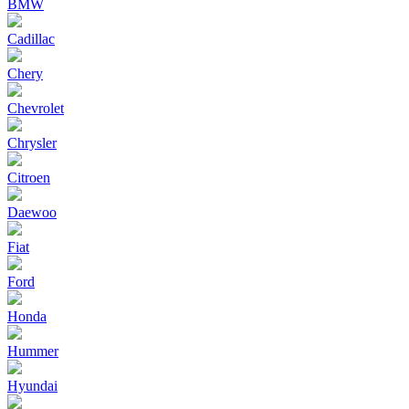
BMW
Cadillac
Chery
Chevrolet
Chrysler
Citroen
Daewoo
Fiat
Ford
Honda
Hummer
Hyundai