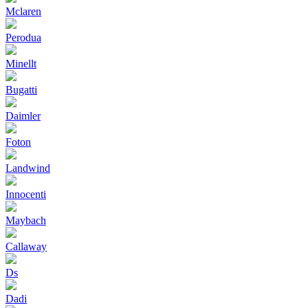
Mclaren
Perodua
Minellt
Bugatti
Daimler
Foton
Landwind
Innocenti
Maybach
Callaway
Ds
Dadi