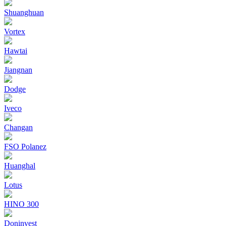
Shuanghuan
Vortex
Hawtai
Jiangnan
Dodge
Iveco
Changan
FSO Polanez
Huanghal
Lotus
HINO 300
Doninvest