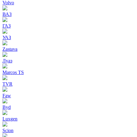
Volvo
ВАЗ
ГАЗ
УАЗ
Zastava
Луаз
Marcos TS
TVR
Faw
Byd
Luxgen
Scion