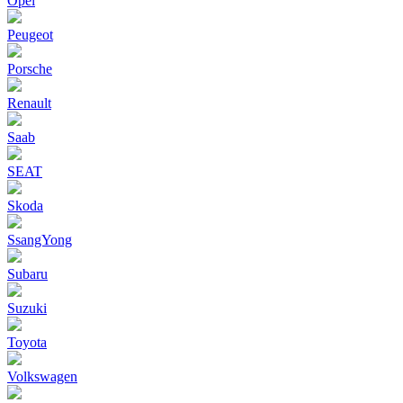
Opel
Peugeot
Porsche
Renault
Saab
SEAT
Skoda
SsangYong
Subaru
Suzuki
Toyota
Volkswagen