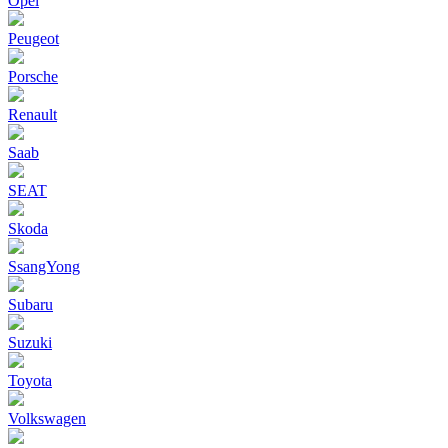
Opel
Peugeot
Porsche
Renault
Saab
SEAT
Skoda
SsangYong
Subaru
Suzuki
Toyota
Volkswagen