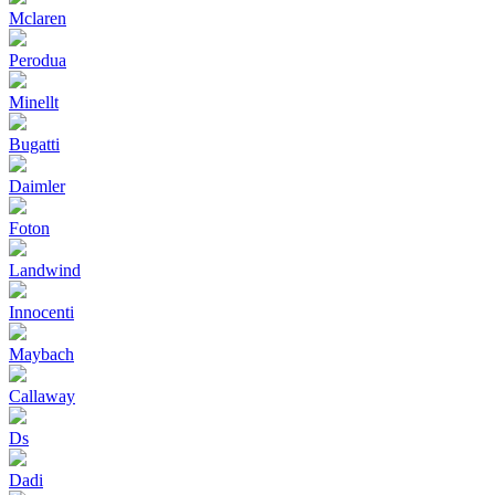
Mclaren
Perodua
Minellt
Bugatti
Daimler
Foton
Landwind
Innocenti
Maybach
Callaway
Ds
Dadi