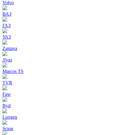
Volvo
ВАЗ
ГАЗ
УАЗ
Zastava
Луаз
Marcos TS
TVR
Faw
Byd
Luxgen
Scion