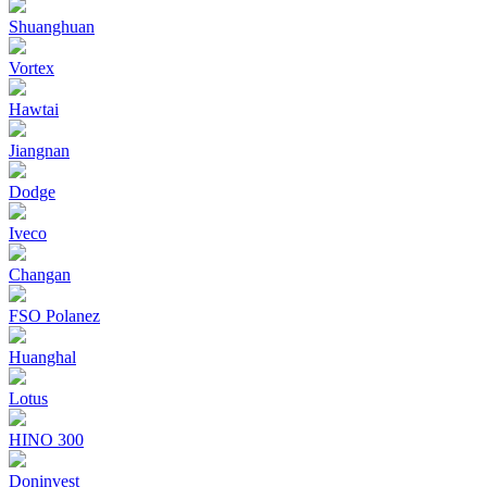
Shuanghuan
Vortex
Hawtai
Jiangnan
Dodge
Iveco
Changan
FSO Polanez
Huanghal
Lotus
HINO 300
Doninvest