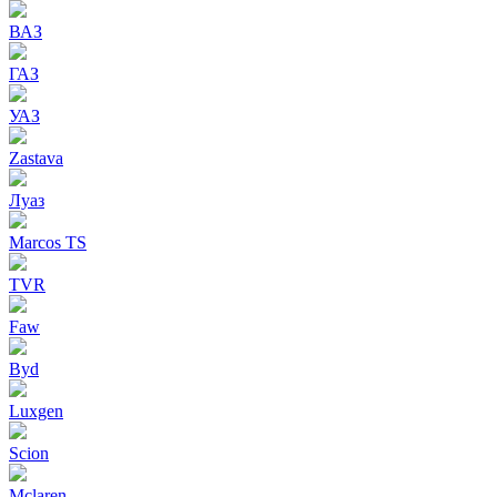
ВАЗ
ГАЗ
УАЗ
Zastava
Луаз
Marcos TS
TVR
Faw
Byd
Luxgen
Scion
Mclaren