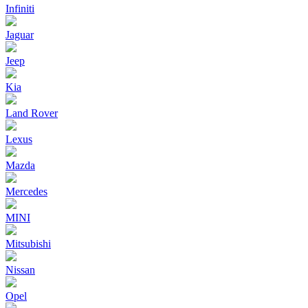
Infiniti
Jaguar
Jeep
Kia
Land Rover
Lexus
Mazda
Mercedes
MINI
Mitsubishi
Nissan
Opel