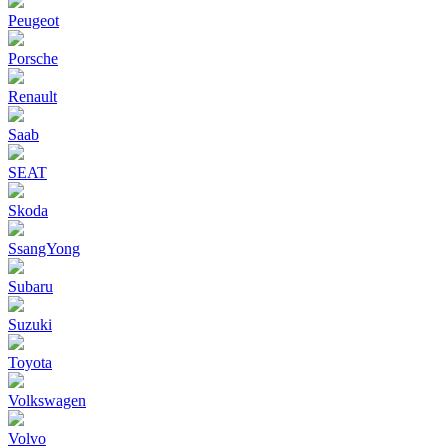
Peugeot
Porsche
Renault
Saab
SEAT
Skoda
SsangYong
Subaru
Suzuki
Toyota
Volkswagen
Volvo