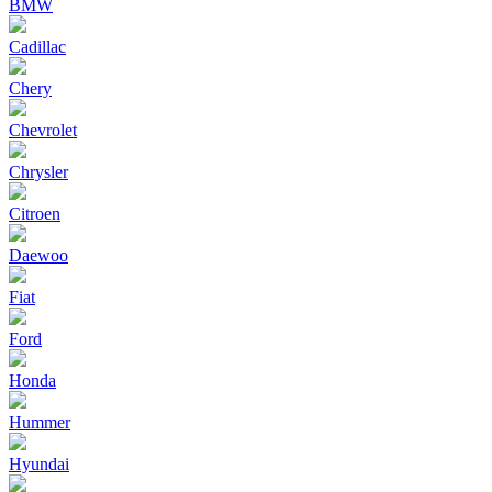
BMW
Cadillac
Chery
Chevrolet
Chrysler
Citroen
Daewoo
Fiat
Ford
Honda
Hummer
Hyundai