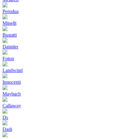
Perodua
Minellt
Bugatti
Daimler
Foton
Landwind
Innocenti
Maybach
Callaway
Ds
Dadi