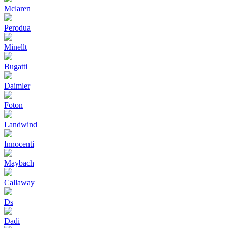
Mclaren
Perodua
Minellt
Bugatti
Daimler
Foton
Landwind
Innocenti
Maybach
Callaway
Ds
Dadi