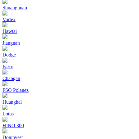
Shuanghuan
Vortex
Hawtai
Jiangnan
Dodge
Iveco
Changan
FSO Polanez
Huanghal
Lotus
HINO 300
Doninvest