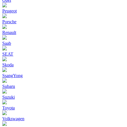
Opel
Peugeot
Porsche
Renault
Saab
SEAT
Skoda
SsangYong
Subaru
Suzuki
Toyota
Volkswagen