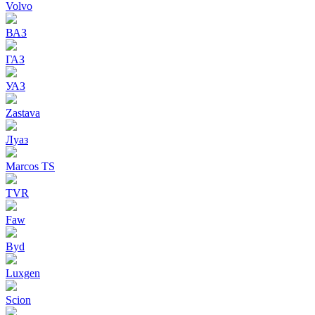
Volvo
ВАЗ
ГАЗ
УАЗ
Zastava
Луаз
Marcos TS
TVR
Faw
Byd
Luxgen
Scion