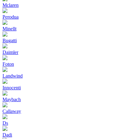
Mclaren
Perodua
Minellt
Bugatti
Daimler
Foton
Landwind
Innocenti
Maybach
Callaway
Ds
Dadi