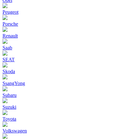
Opel
Peugeot
Porsche
Renault
Saab
SEAT
Skoda
SsangYong
Subaru
Suzuki
Toyota
Volkswagen