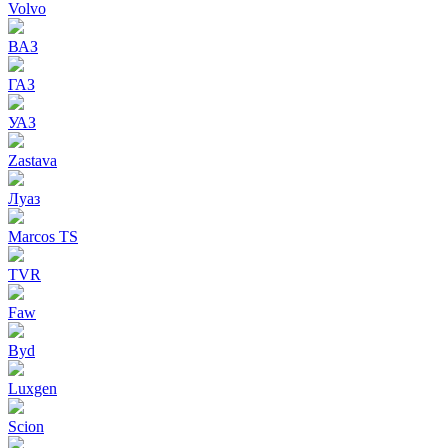
Volvo
ВАЗ
ГАЗ
УАЗ
Zastava
Луаз
Marcos TS
TVR
Faw
Byd
Luxgen
Scion