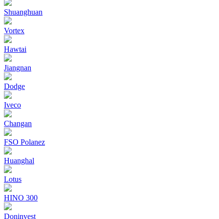
Shuanghuan
Vortex
Hawtai
Jiangnan
Dodge
Iveco
Changan
FSO Polanez
Huanghal
Lotus
HINO 300
Doninvest