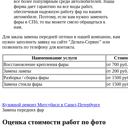
все более популярным среди автолюбителей. Наша
фирма дает гарантию на все виды работ,
обеспечивая надежную работу фар на вашем
автомобиле. Поэтому, если вам нужно заменить
фары в СПб, то вы можете смело обращаться к
нам.
Для заказа замены передней оптики в нашей компании, вам
нужно заполнить заявку на сайте "Дельта-Сервис" или
позвонить по телефону для контакта.
Наименование услуги
Стоим
Восстановление крепления фары
от 700 руб.
Замена лампы
от 200 руб.
Разборка / сборка фары
от 1500 ру
Замена стекла фары
от 1500 ру
Кузовной ремонт Митсубиси в Санкт-Петербурге
Замена передних фар
Оценка стоимости работ по фото