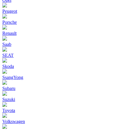
Opel
Peugeot
Porsche
Renault
Saab
SEAT
Skoda
SsangYong
Subaru
Suzuki
Toyota
Volkswagen