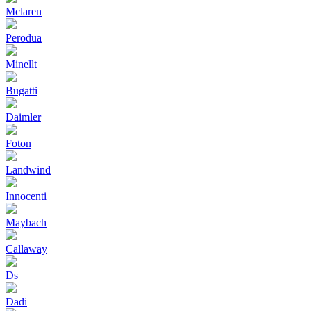
Mclaren
Perodua
Minellt
Bugatti
Daimler
Foton
Landwind
Innocenti
Maybach
Callaway
Ds
Dadi