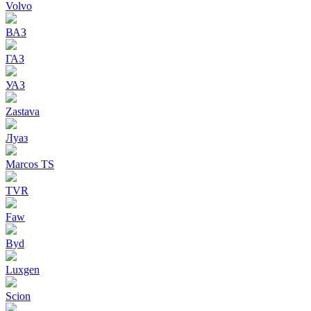
Volvo
ВАЗ
ГАЗ
УАЗ
Zastava
Луаз
Marcos TS
TVR
Faw
Byd
Luxgen
Scion