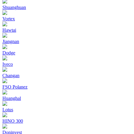
Shuanghuan
Vortex
Hawtai
Jiangnan
Dodge
Iveco
Changan
FSO Polanez
Huanghal
Lotus
HINO 300
Doninvest