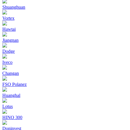
Shuanghuan
Vortex
Hawtai
Jiangnan
Dodge
Iveco
Changan
FSO Polanez
Huanghal
Lotus
HINO 300
Doninvest