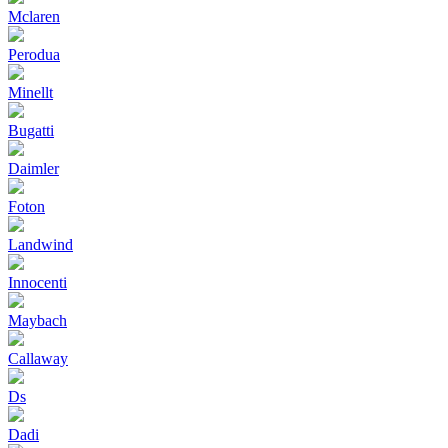
Mclaren
Perodua
Minellt
Bugatti
Daimler
Foton
Landwind
Innocenti
Maybach
Callaway
Ds
Dadi