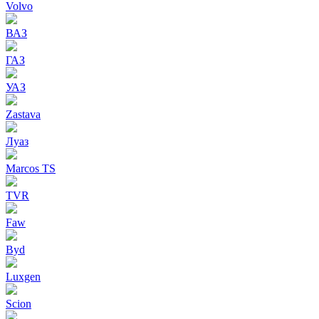
Volvo
ВАЗ
ГАЗ
УАЗ
Zastava
Луаз
Marcos TS
TVR
Faw
Byd
Luxgen
Scion