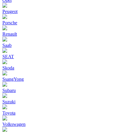
Opel
Peugeot
Porsche
Renault
Saab
SEAT
Skoda
SsangYong
Subaru
Suzuki
Toyota
Volkswagen