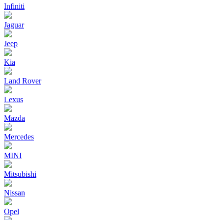
Infiniti
Jaguar
Jeep
Kia
Land Rover
Lexus
Mazda
Mercedes
MINI
Mitsubishi
Nissan
Opel