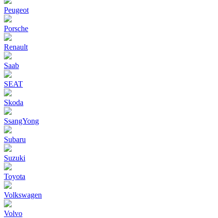
Peugeot
Porsche
Renault
Saab
SEAT
Skoda
SsangYong
Subaru
Suzuki
Toyota
Volkswagen
Volvo