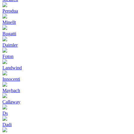
Perodua
Minellt
Bugatti
Daimler
Foton
Landwind
Innocenti
Maybach
Callaway
Ds
Dadi