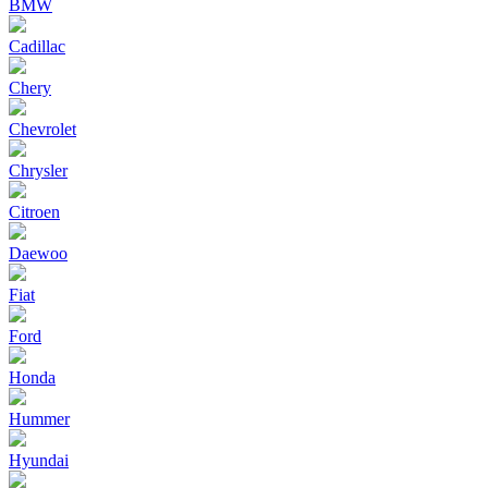
BMW
Cadillac
Chery
Chevrolet
Chrysler
Citroen
Daewoo
Fiat
Ford
Honda
Hummer
Hyundai