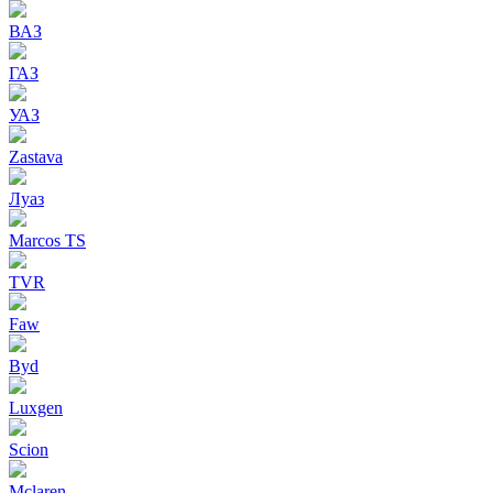
ВАЗ
ГАЗ
УАЗ
Zastava
Луаз
Marcos TS
TVR
Faw
Byd
Luxgen
Scion
Mclaren