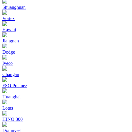
Shuanghuan
Vortex
Hawtai
Jiangnan
Dodge
Iveco
Changan
FSO Polanez
Huanghal
Lotus
HINO 300
Doninvest