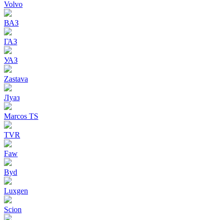
Volvo
ВАЗ
ГАЗ
УАЗ
Zastava
Луаз
Marcos TS
TVR
Faw
Byd
Luxgen
Scion