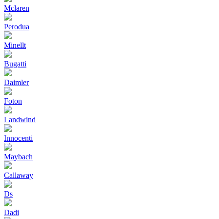
Mclaren
Perodua
Minellt
Bugatti
Daimler
Foton
Landwind
Innocenti
Maybach
Callaway
Ds
Dadi