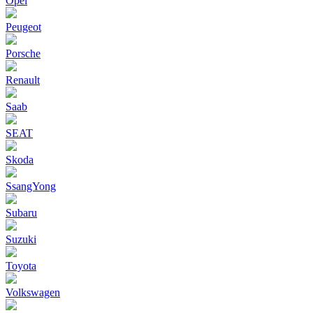
Opel
Peugeot
Porsche
Renault
Saab
SEAT
Skoda
SsangYong
Subaru
Suzuki
Toyota
Volkswagen