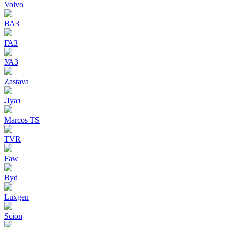
Volvo
ВАЗ
ГАЗ
УАЗ
Zastava
Луаз
Marcos TS
TVR
Faw
Byd
Luxgen
Scion