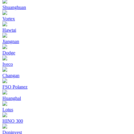
Shuanghuan
Vortex
Hawtai
Jiangnan
Dodge
Iveco
Changan
FSO Polanez
Huanghal
Lotus
HINO 300
Doninvest