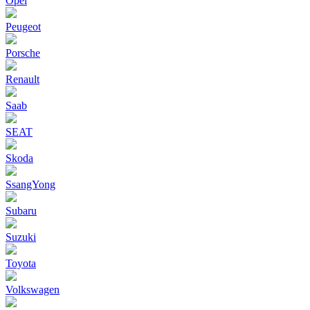
Opel
Peugeot
Porsche
Renault
Saab
SEAT
Skoda
SsangYong
Subaru
Suzuki
Toyota
Volkswagen