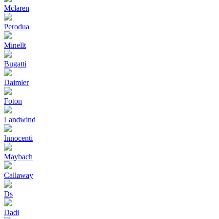
Mclaren
Perodua
Minellt
Bugatti
Daimler
Foton
Landwind
Innocenti
Maybach
Callaway
Ds
Dadi