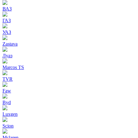
ВАЗ
ГАЗ
УАЗ
Zastava
Луаз
Marcos TS
TVR
Faw
Byd
Luxgen
Scion
Mclaren