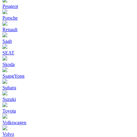
Peugeot
Porsche
Renault
Saab
SEAT
Skoda
SsangYong
Subaru
Suzuki
Toyota
Volkswagen
Volvo