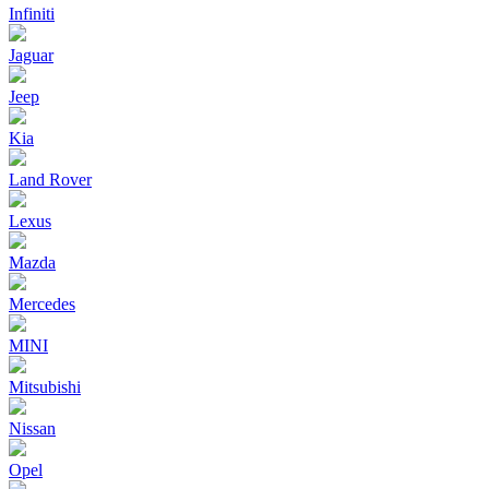
Infiniti
Jaguar
Jeep
Kia
Land Rover
Lexus
Mazda
Mercedes
MINI
Mitsubishi
Nissan
Opel