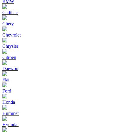
BMW
Cadillac
Chery
Chevrolet
Chrysler
Citroen
Daewoo
Fiat
Ford
Honda
Hummer
Hyundai