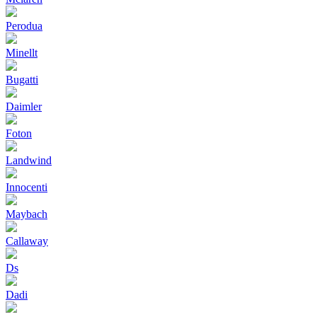
Perodua
Minellt
Bugatti
Daimler
Foton
Landwind
Innocenti
Maybach
Callaway
Ds
Dadi