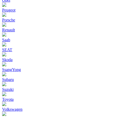
Opel
Peugeot
Porsche
Renault
Saab
SEAT
Skoda
SsangYong
Subaru
Suzuki
Toyota
Volkswagen