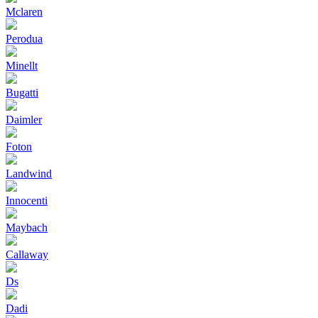
Mclaren
Perodua
Minellt
Bugatti
Daimler
Foton
Landwind
Innocenti
Maybach
Callaway
Ds
Dadi