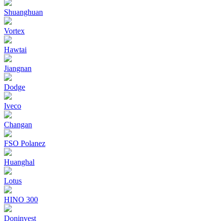
Shuanghuan
Vortex
Hawtai
Jiangnan
Dodge
Iveco
Changan
FSO Polanez
Huanghal
Lotus
HINO 300
Doninvest