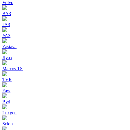
Volvo
ВАЗ
ГАЗ
УАЗ
Zastava
Луаз
Marcos TS
TVR
Faw
Byd
Luxgen
Scion