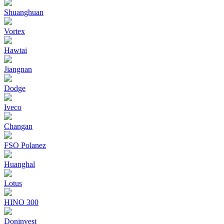
Shuanghuan
Vortex
Hawtai
Jiangnan
Dodge
Iveco
Changan
FSO Polanez
Huanghal
Lotus
HINO 300
Doninvest