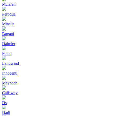
Mclaren
Perodua
Minellt
Bugatti
Daimler
Foton
Landwind
Innocenti
Maybach
Callaway
Ds
Dadi