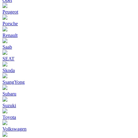
Opel
Peugeot
Porsche
Renault
Saab
SEAT
Skoda
SsangYong
Subaru
Suzuki
Toyota
Volkswagen