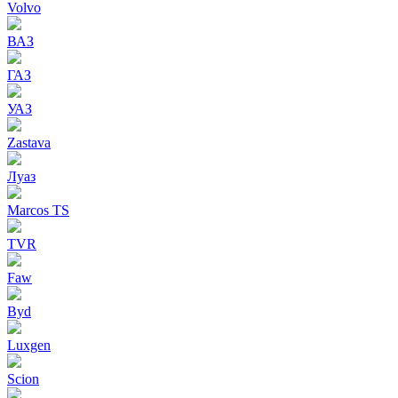
Volvo
ВАЗ
ГАЗ
УАЗ
Zastava
Луаз
Marcos TS
TVR
Faw
Byd
Luxgen
Scion