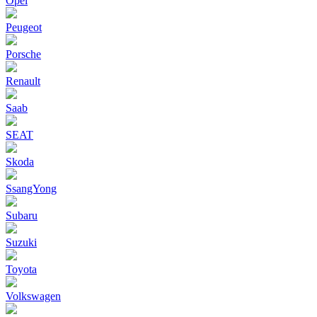
Opel
Peugeot
Porsche
Renault
Saab
SEAT
Skoda
SsangYong
Subaru
Suzuki
Toyota
Volkswagen