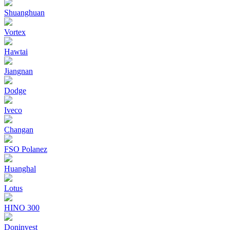
Shuanghuan
Vortex
Hawtai
Jiangnan
Dodge
Iveco
Changan
FSO Polanez
Huanghal
Lotus
HINO 300
Doninvest