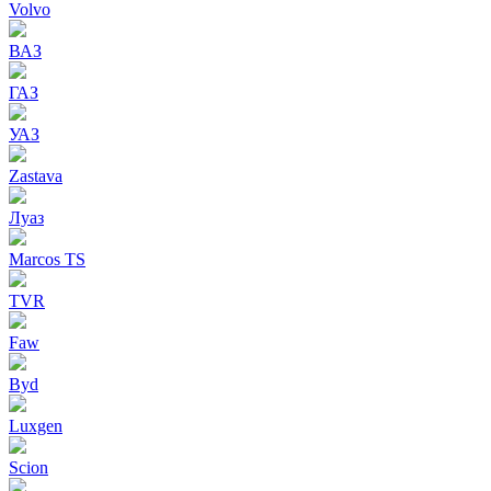
Volvo
ВАЗ
ГАЗ
УАЗ
Zastava
Луаз
Marcos TS
TVR
Faw
Byd
Luxgen
Scion