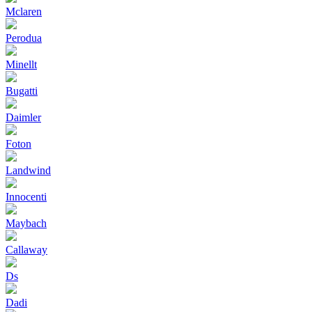
Mclaren
Perodua
Minellt
Bugatti
Daimler
Foton
Landwind
Innocenti
Maybach
Callaway
Ds
Dadi