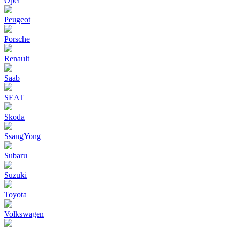
Opel
Peugeot
Porsche
Renault
Saab
SEAT
Skoda
SsangYong
Subaru
Suzuki
Toyota
Volkswagen