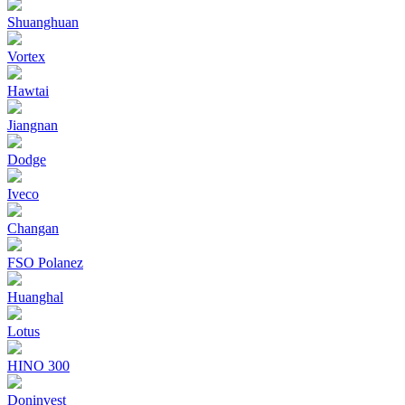
Shuanghuan
Vortex
Hawtai
Jiangnan
Dodge
Iveco
Changan
FSO Polanez
Huanghal
Lotus
HINO 300
Doninvest