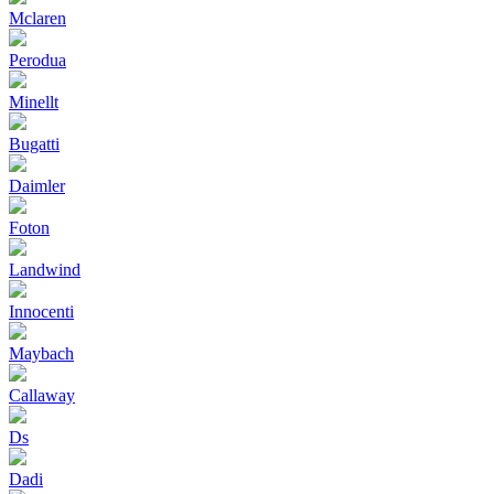
Mclaren
Perodua
Minellt
Bugatti
Daimler
Foton
Landwind
Innocenti
Maybach
Callaway
Ds
Dadi