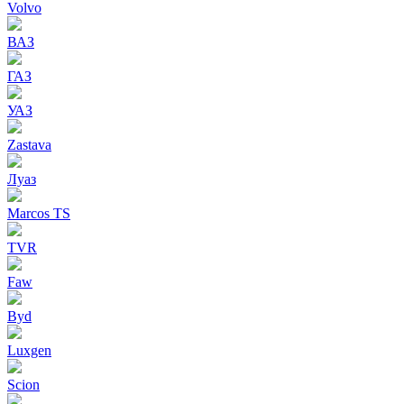
Volvo
ВАЗ
ГАЗ
УАЗ
Zastava
Луаз
Marcos TS
TVR
Faw
Byd
Luxgen
Scion