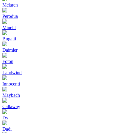
Mclaren
Perodua
Minellt
Bugatti
Daimler
Foton
Landwind
Innocenti
Maybach
Callaway
Ds
Dadi