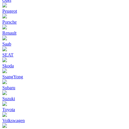
Opel
Peugeot
Porsche
Renault
Saab
SEAT
Skoda
SsangYong
Subaru
Suzuki
Toyota
Volkswagen