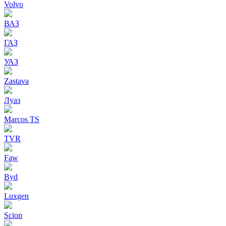
Volvo
ВАЗ
ГАЗ
УАЗ
Zastava
Луаз
Marcos TS
TVR
Faw
Byd
Luxgen
Scion