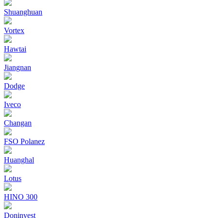
Shuanghuan
Vortex
Hawtai
Jiangnan
Dodge
Iveco
Changan
FSO Polanez
Huanghal
Lotus
HINO 300
Doninvest