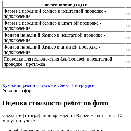
Наименование услуги
Фары на передний бампер к нештатной проводке -
от
подключение
Фары на передний бампер к штатной проводке -
от
подключение
Фонари на задний бампер к нештатной проводке -
от
подключение
Фонари на задний бампер к штатной проводке -
от
подключение
Проводка для подключения фар/фонарей к нештатной
от
проводке - протяжка
Кузовной ремонт Сузуки в Санкт-Петербурге
Установка фар
Оценка стоимости работ по фото
Сделайте фотографии повреждений Вашей машины и за
10
минут
получите:
Точную цену восстановительного ремонта