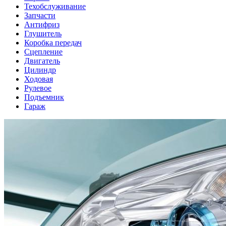
Техобслуживание
Запчасти
Антифриз
Глушитель
Коробка передач
Сцепление
Двигатель
Цилиндр
Ходовая
Рулевое
Подъемник
Гараж