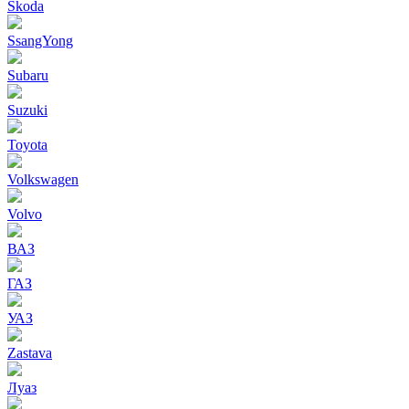
Skoda
SsangYong
Subaru
Suzuki
Toyota
Volkswagen
Volvo
ВАЗ
ГАЗ
УАЗ
Zastava
Луаз