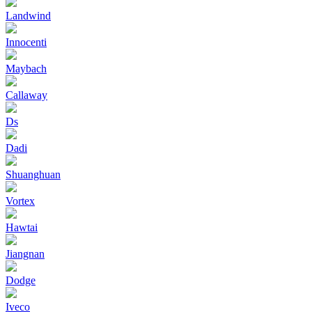
Landwind
Innocenti
Maybach
Callaway
Ds
Dadi
Shuanghuan
Vortex
Hawtai
Jiangnan
Dodge
Iveco