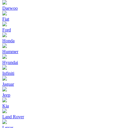
Daewoo
Fiat
Ford
Honda
Hummer
Hyundai
Infiniti
Jaguar
Jeep
Kia
Land Rover
Lexus