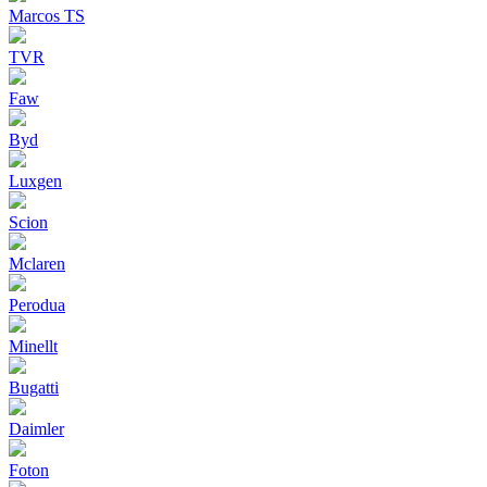
Marcos TS
TVR
Faw
Byd
Luxgen
Scion
Mclaren
Perodua
Minellt
Bugatti
Daimler
Foton