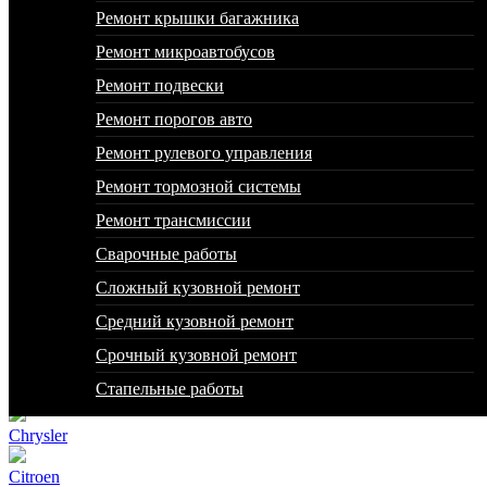
Ремонт
Ремонт крышки багажника
царапин
Ремонт
Ремонт микроавтобусов
кузова
Ремонт подвески
Acura
Ремонт порогов авто
Alfa Romeo
Ремонт рулевого управления
Ремонт тормозной системы
Audi
Ремонт трансмиссии
Bentley
Сварочные работы
BMW
Сложный кузовной ремонт
Cadillac
Средний кузовной ремонт
Chery
Срочный кузовной ремонт
Стапельные работы
Chevrolet
Chrysler
Citroen