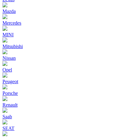
Mazda
Mercedes
MINI
Mitsubishi
Nissan
Opel
Peugeot
Porsche
Renault
Saab
SEAT