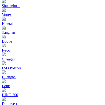
Shuanghuan
Vortex
Hawtai
Jiangnan
Dodge
Iveco
Changan
FSO Polanez
Huanghal
Lotus
HINO 300
Doninvest