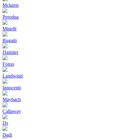
Mclaren
Perodua
Minellt
Bugatti
Daimler
Foton
Landwind
Innocenti
Maybach
Callaway
Ds
Dadi