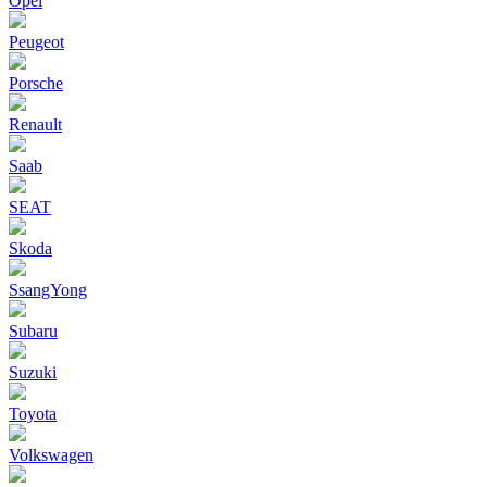
Opel
Peugeot
Porsche
Renault
Saab
SEAT
Skoda
SsangYong
Subaru
Suzuki
Toyota
Volkswagen