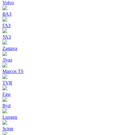
Volvo
ВАЗ
ГАЗ
УАЗ
Zastava
Луаз
Marcos TS
TVR
Faw
Byd
Luxgen
Scion