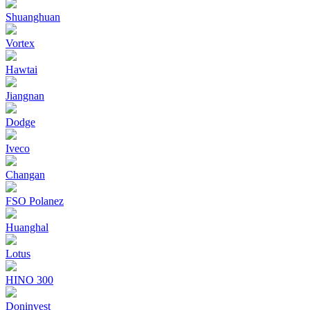
Shuanghuan
Vortex
Hawtai
Jiangnan
Dodge
Iveco
Changan
FSO Polanez
Huanghal
Lotus
HINO 300
Doninvest