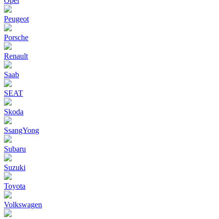
Opel
Peugeot
Porsche
Renault
Saab
SEAT
Skoda
SsangYong
Subaru
Suzuki
Toyota
Volkswagen