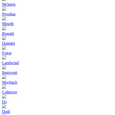
Mclaren
Perodua
Minellt
Bugatti
Daimler
Foton
Landwind
Innocenti
Maybach
Callaway
Ds
Dadi