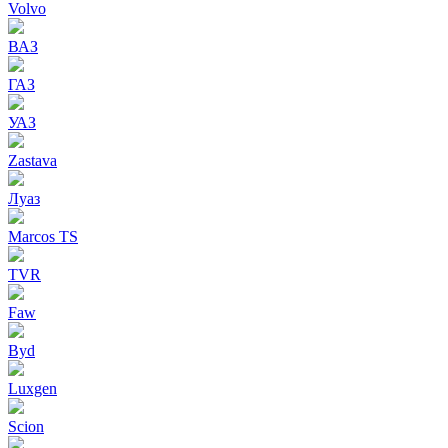
Volvo
ВАЗ
ГАЗ
УАЗ
Zastava
Луаз
Marcos TS
TVR
Faw
Byd
Luxgen
Scion