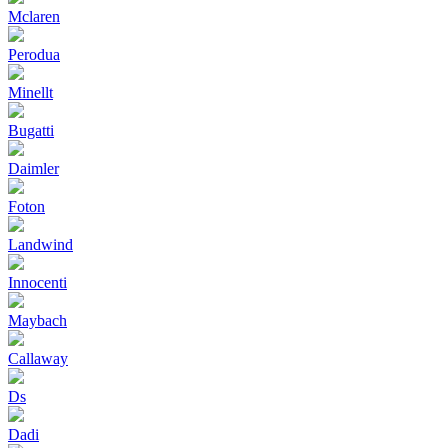
Mclaren
Perodua
Minellt
Bugatti
Daimler
Foton
Landwind
Innocenti
Maybach
Callaway
Ds
Dadi