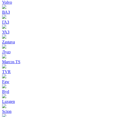
Volvo
ВАЗ
ГАЗ
УАЗ
Zastava
Луаз
Marcos TS
TVR
Faw
Byd
Luxgen
Scion