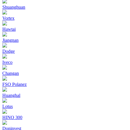
Shuanghuan
Vortex
Hawtai
Jiangnan
Dodge
Iveco
Changan
FSO Polanez
Huanghal
Lotus
HINO 300
Doninvest