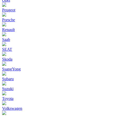
Opel
Peugeot
Porsche
Renault
Saab
SEAT
Skoda
SsangYong
Subaru
Suzuki
Toyota
Volkswagen