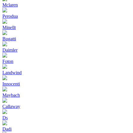
Mclaren
Perodua
Minellt
Bugatti
Daimler
Foton
Landwind
Innocenti
Maybach
Callaway
Ds
Dadi