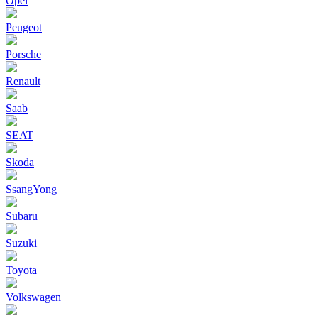
Opel
Peugeot
Porsche
Renault
Saab
SEAT
Skoda
SsangYong
Subaru
Suzuki
Toyota
Volkswagen