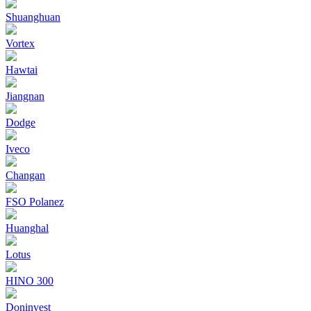
Shuanghuan
Vortex
Hawtai
Jiangnan
Dodge
Iveco
Changan
FSO Polanez
Huanghal
Lotus
HINO 300
Doninvest