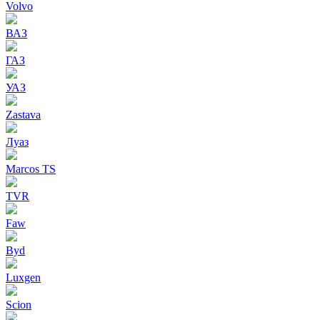
Volvo
ВАЗ
ГАЗ
УАЗ
Zastava
Луаз
Marcos TS
TVR
Faw
Byd
Luxgen
Scion