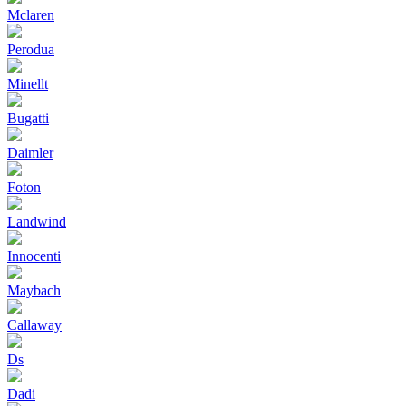
Mclaren
Perodua
Minellt
Bugatti
Daimler
Foton
Landwind
Innocenti
Maybach
Callaway
Ds
Dadi