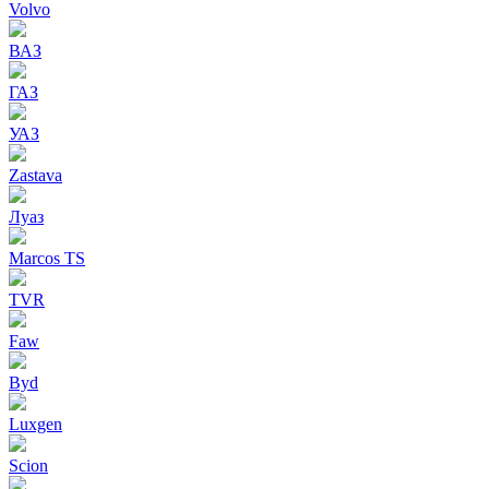
Volvo
ВАЗ
ГАЗ
УАЗ
Zastava
Луаз
Marcos TS
TVR
Faw
Byd
Luxgen
Scion