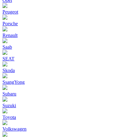
Opel
Peugeot
Porsche
Renault
Saab
SEAT
Skoda
SsangYong
Subaru
Suzuki
Toyota
Volkswagen