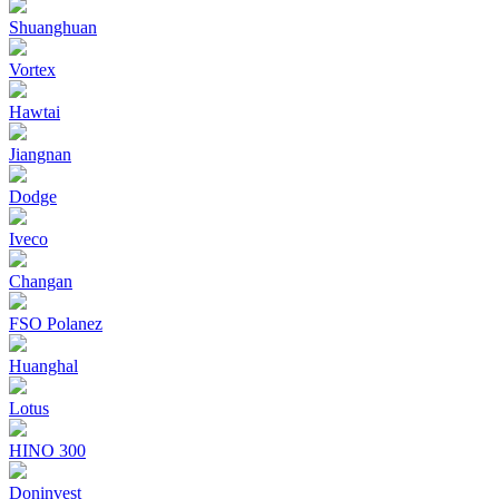
Shuanghuan
Vortex
Hawtai
Jiangnan
Dodge
Iveco
Changan
FSO Polanez
Huanghal
Lotus
HINO 300
Doninvest