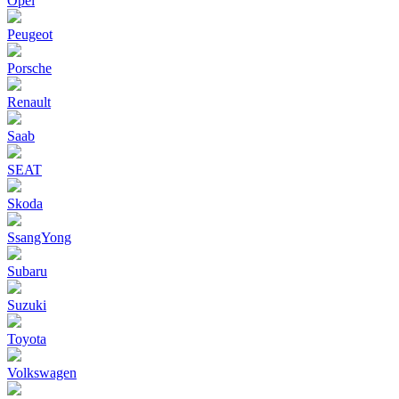
Opel
Peugeot
Porsche
Renault
Saab
SEAT
Skoda
SsangYong
Subaru
Suzuki
Toyota
Volkswagen