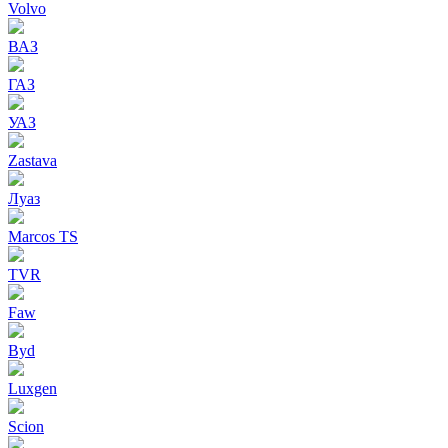
Volvo
ВАЗ
ГАЗ
УАЗ
Zastava
Луаз
Marcos TS
TVR
Faw
Byd
Luxgen
Scion