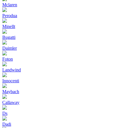
Mclaren
Perodua
Minellt
Bugatti
Daimler
Foton
Landwind
Innocenti
Maybach
Callaway
Ds
Dadi