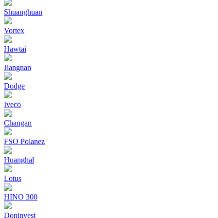
Shuanghuan
Vortex
Hawtai
Jiangnan
Dodge
Iveco
Changan
FSO Polanez
Huanghal
Lotus
HINO 300
Doninvest