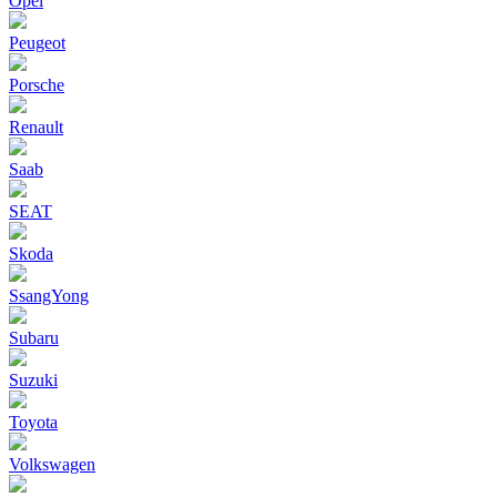
Opel
Peugeot
Porsche
Renault
Saab
SEAT
Skoda
SsangYong
Subaru
Suzuki
Toyota
Volkswagen