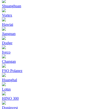
Shuanghuan
Vortex
Hawtai
Jiangnan
Dodge
Iveco
Changan
FSO Polanez
Huanghal
Lotus
HINO 300
Doninvest