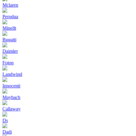
Mclaren
Perodua
Minellt
Bugatti
Daimler
Foton
Landwind
Innocenti
Maybach
Callaway
Ds
Dadi