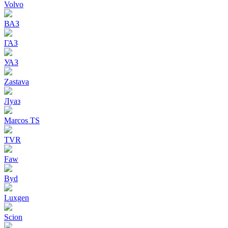
Volvo
ВАЗ
ГАЗ
УАЗ
Zastava
Луаз
Marcos TS
TVR
Faw
Byd
Luxgen
Scion