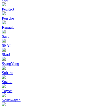
Opel
Peugeot
Porsche
Renault
Saab
SEAT
Skoda
SsangYong
Subaru
Suzuki
Toyota
Volkswagen