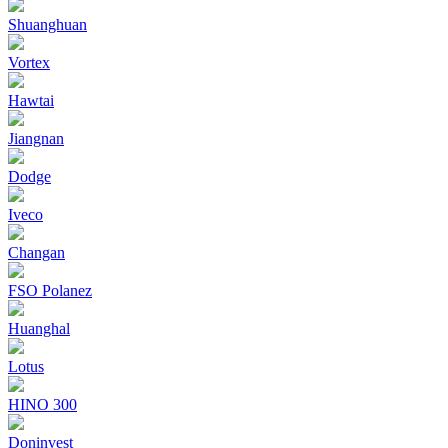
Shuanghuan
Vortex
Hawtai
Jiangnan
Dodge
Iveco
Changan
FSO Polanez
Huanghal
Lotus
HINO 300
Doninvest