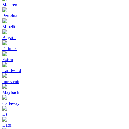
Mclaren
Perodua
Minellt
Bugatti
Daimler
Foton
Landwind
Innocenti
Maybach
Callaway
Ds
Dadi