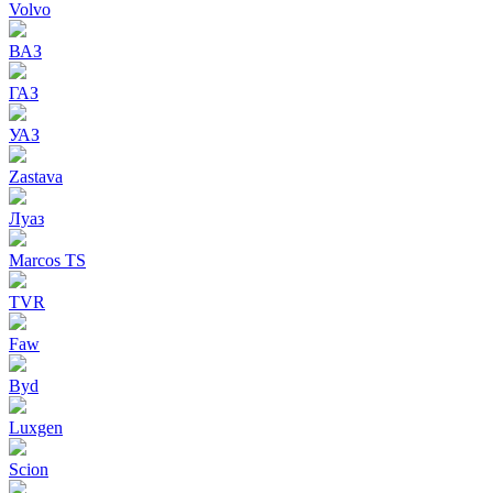
Volvo
ВАЗ
ГАЗ
УАЗ
Zastava
Луаз
Marcos TS
TVR
Faw
Byd
Luxgen
Scion