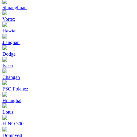
Shuanghuan
Vortex
Hawtai
Jiangnan
Dodge
Iveco
Changan
FSO Polanez
Huanghal
Lotus
HINO 300
Doninvest