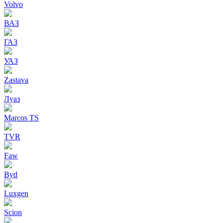
Volvo
ВАЗ
ГАЗ
УАЗ
Zastava
Луаз
Marcos TS
TVR
Faw
Byd
Luxgen
Scion