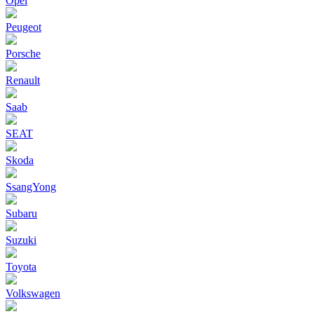
Opel
Peugeot
Porsche
Renault
Saab
SEAT
Skoda
SsangYong
Subaru
Suzuki
Toyota
Volkswagen