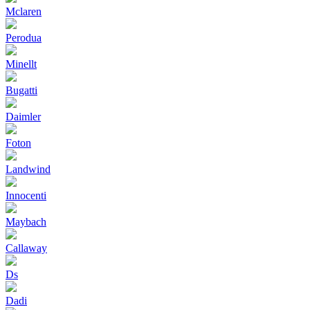
Mclaren
Perodua
Minellt
Bugatti
Daimler
Foton
Landwind
Innocenti
Maybach
Callaway
Ds
Dadi