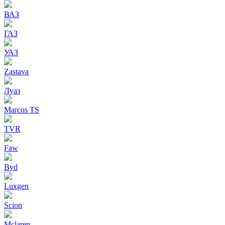
ВАЗ
ГАЗ
УАЗ
Zastava
Луаз
Marcos TS
TVR
Faw
Byd
Luxgen
Scion
Mclaren