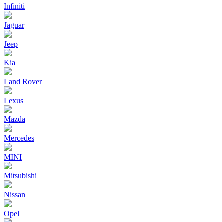
Infiniti
Jaguar
Jeep
Kia
Land Rover
Lexus
Mazda
Mercedes
MINI
Mitsubishi
Nissan
Opel