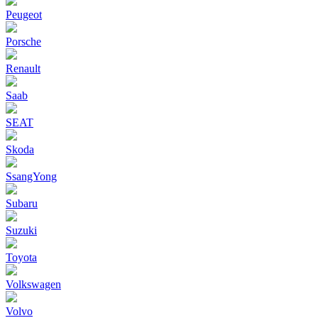
Peugeot
Porsche
Renault
Saab
SEAT
Skoda
SsangYong
Subaru
Suzuki
Toyota
Volkswagen
Volvo