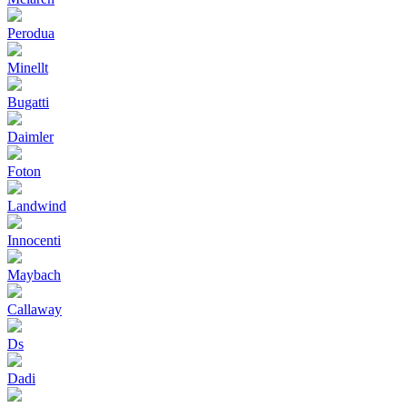
Perodua
Minellt
Bugatti
Daimler
Foton
Landwind
Innocenti
Maybach
Callaway
Ds
Dadi