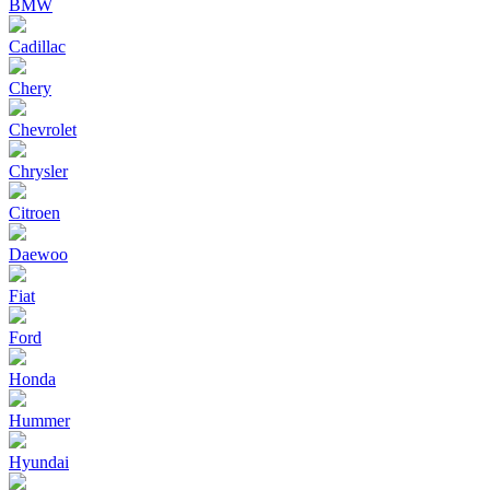
BMW
Cadillac
Chery
Chevrolet
Chrysler
Citroen
Daewoo
Fiat
Ford
Honda
Hummer
Hyundai