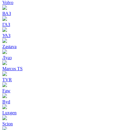
Volvo
ВАЗ
ГАЗ
УАЗ
Zastava
Луаз
Marcos TS
TVR
Faw
Byd
Luxgen
Scion