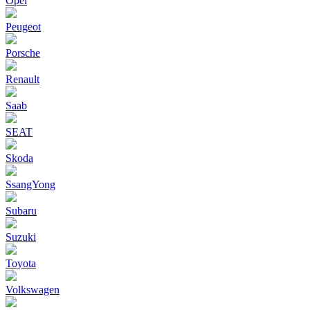
Opel
Peugeot
Porsche
Renault
Saab
SEAT
Skoda
SsangYong
Subaru
Suzuki
Toyota
Volkswagen