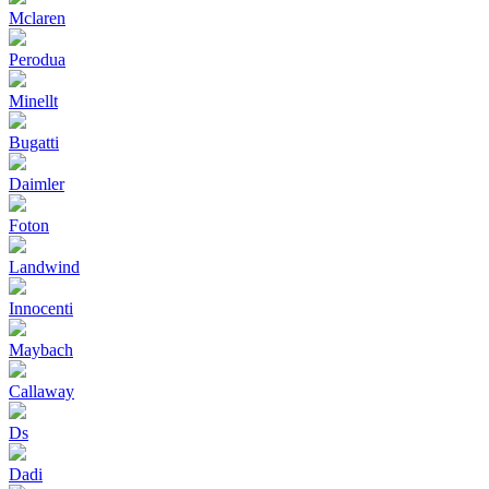
Mclaren
Perodua
Minellt
Bugatti
Daimler
Foton
Landwind
Innocenti
Maybach
Callaway
Ds
Dadi