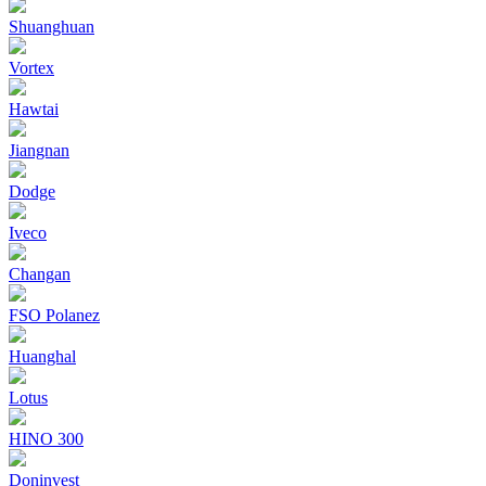
Shuanghuan
Vortex
Hawtai
Jiangnan
Dodge
Iveco
Changan
FSO Polanez
Huanghal
Lotus
HINO 300
Doninvest