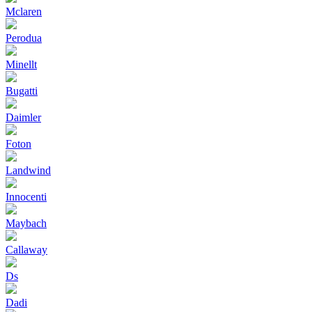
Mclaren
Perodua
Minellt
Bugatti
Daimler
Foton
Landwind
Innocenti
Maybach
Callaway
Ds
Dadi