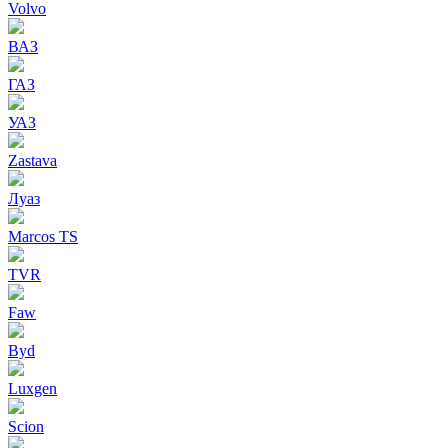
Volvo
ВАЗ
ГАЗ
УАЗ
Zastava
Луаз
Marcos TS
TVR
Faw
Byd
Luxgen
Scion