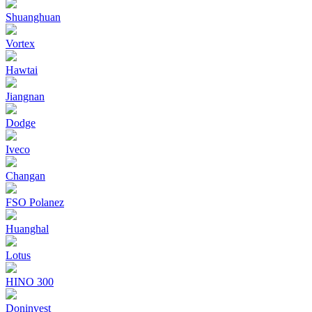
Shuanghuan
Vortex
Hawtai
Jiangnan
Dodge
Iveco
Changan
FSO Polanez
Huanghal
Lotus
HINO 300
Doninvest