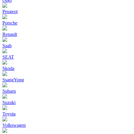
Opel
Peugeot
Porsche
Renault
Saab
SEAT
Skoda
SsangYong
Subaru
Suzuki
Toyota
Volkswagen