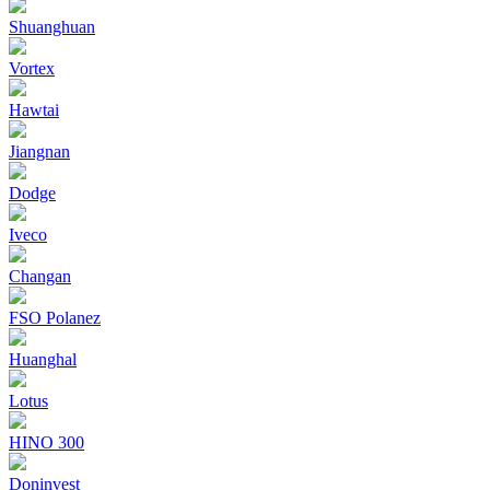
Shuanghuan
Vortex
Hawtai
Jiangnan
Dodge
Iveco
Changan
FSO Polanez
Huanghal
Lotus
HINO 300
Doninvest