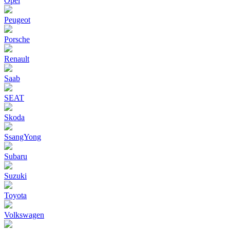
Opel
Peugeot
Porsche
Renault
Saab
SEAT
Skoda
SsangYong
Subaru
Suzuki
Toyota
Volkswagen