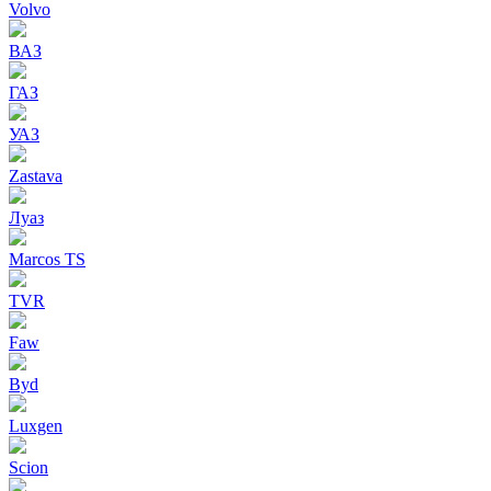
Volvo
ВАЗ
ГАЗ
УАЗ
Zastava
Луаз
Marcos TS
TVR
Faw
Byd
Luxgen
Scion