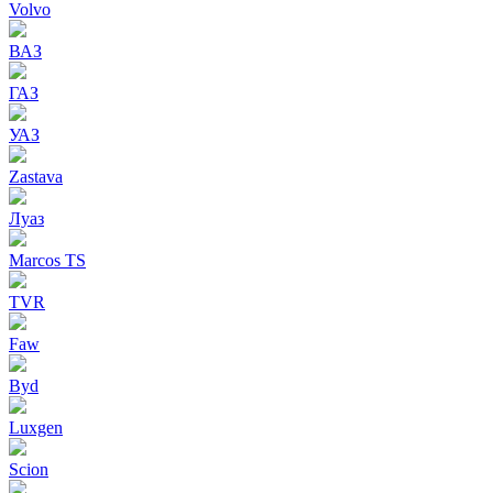
Volvo
ВАЗ
ГАЗ
УАЗ
Zastava
Луаз
Marcos TS
TVR
Faw
Byd
Luxgen
Scion