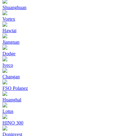
Shuanghuan
Vortex
Hawtai
Jiangnan
Dodge
Iveco
Changan
FSO Polanez
Huanghal
Lotus
HINO 300
Doninvest