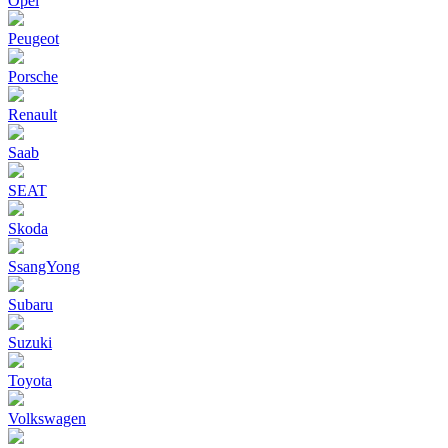
Opel
Peugeot
Porsche
Renault
Saab
SEAT
Skoda
SsangYong
Subaru
Suzuki
Toyota
Volkswagen