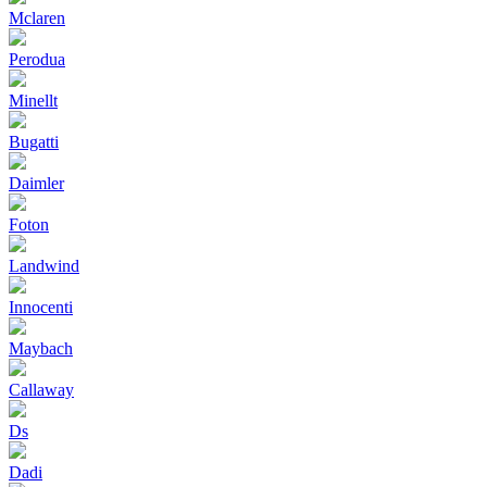
Mclaren
Perodua
Minellt
Bugatti
Daimler
Foton
Landwind
Innocenti
Maybach
Callaway
Ds
Dadi