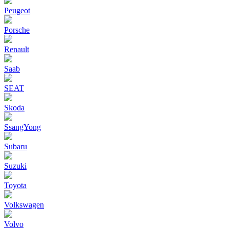
Peugeot
Porsche
Renault
Saab
SEAT
Skoda
SsangYong
Subaru
Suzuki
Toyota
Volkswagen
Volvo