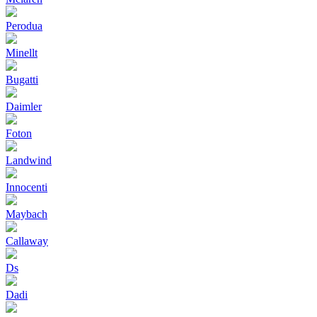
Perodua
Minellt
Bugatti
Daimler
Foton
Landwind
Innocenti
Maybach
Callaway
Ds
Dadi