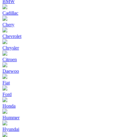
BMW
Cadillac
Chery
Chevrolet
Chrysler
Citroen
Daewoo
Fiat
Ford
Honda
Hummer
Hyundai