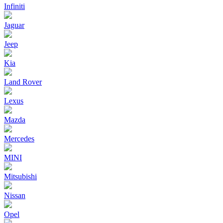
Infiniti
Jaguar
Jeep
Kia
Land Rover
Lexus
Mazda
Mercedes
MINI
Mitsubishi
Nissan
Opel