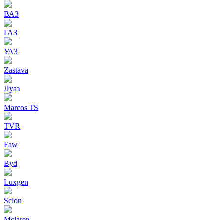
ВАЗ
ГАЗ
УАЗ
Zastava
Луаз
Marcos TS
TVR
Faw
Byd
Luxgen
Scion
Mclaren