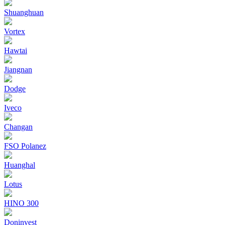
Shuanghuan
Vortex
Hawtai
Jiangnan
Dodge
Iveco
Changan
FSO Polanez
Huanghal
Lotus
HINO 300
Doninvest