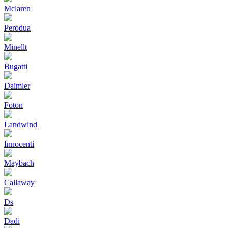
Mclaren
Perodua
Minellt
Bugatti
Daimler
Foton
Landwind
Innocenti
Maybach
Callaway
Ds
Dadi