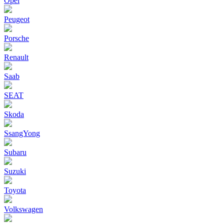
Opel
Peugeot
Porsche
Renault
Saab
SEAT
Skoda
SsangYong
Subaru
Suzuki
Toyota
Volkswagen