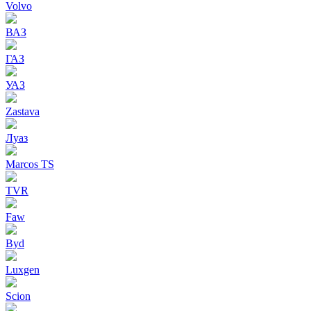
Volvo
ВАЗ
ГАЗ
УАЗ
Zastava
Луаз
Marcos TS
TVR
Faw
Byd
Luxgen
Scion